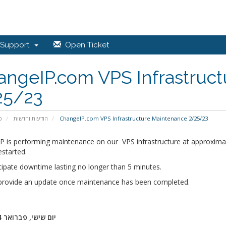
Support
Open Ticket
angeIP.com VPS Infrastruc
25/23
פ
הודעות וחדשות
ChangeIP.com VPS Infrastructure Maintenance 2/25/23
P is performing maintenance on our VPS infrastructure at approximat
estarted.
cipate downtime lasting no longer than 5 minutes.
 provide an update once maintenance has been completed.
יום שישי, פברואר 24, 2023