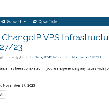
Support
Open Ticket
 ChangeIP VPS Infrastruct
/27/23
البو
أخبار وإعلانات
Re: ChangeIP VPS Infrastructure Maintenance 11/27/23
nce has been completed. If you are experiencing any issues with your
, November 27, 2023
الس