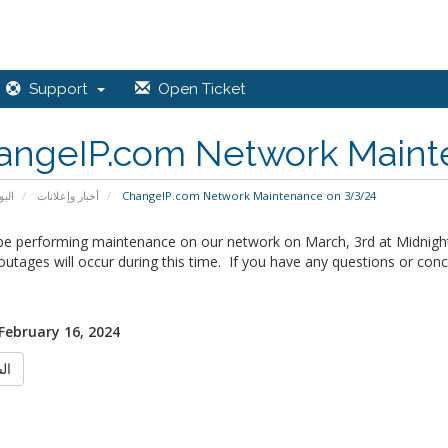
Support
Open Ticket
angeIP.com Network Maint
البو
أخبار وإعلانات
ChangeIP.com Network Maintenance on 3/3/24
 be performing maintenance on our network on March, 3rd at Midnight
outages will occur during this time. If you have any questions or conc
 February 16, 2024
الس