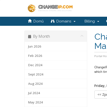
Domů
Domains
Billing
Cha
By Month
Ma
Jun 2026
Feb 2026
Portal H
Dec 2024
ChangeIP
which tim
Sept 2024
Aug 2024
Friday,
Jul 2024
<< Zp
May 2024