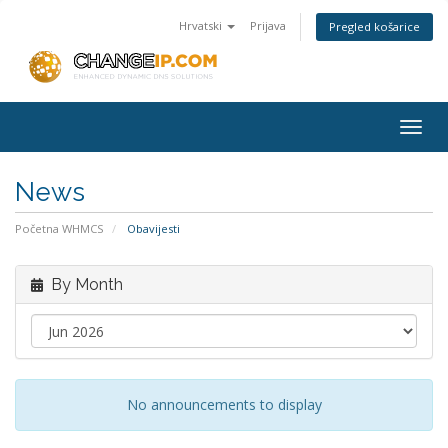
Hrvatski
Prijava
Pregled košarice
Togg
navig
News
Početna WHMCS
Obavijesti
By Month
No announcements to display