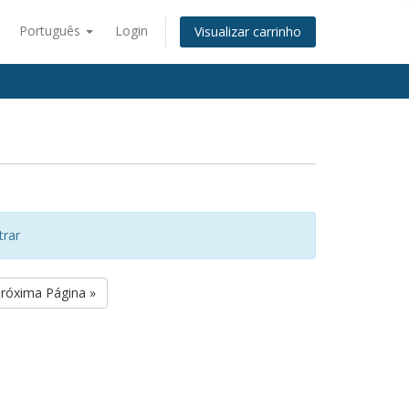
Português
Login
Visualizar carrinho
trar
róxima Página »