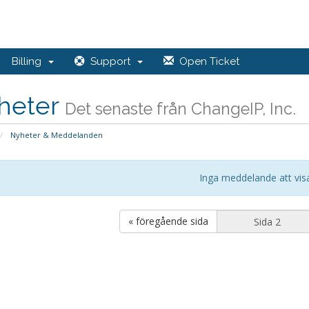
Billing
Support
Open Ticket
heter
Det senaste från ChangeIP, Inc.
Nyheter & Meddelanden
Inga meddelande att vis
« föregående sida