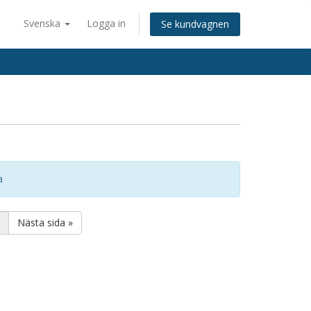
Svenska
Logga in
Se kundvagnen
a
Nästa sida »