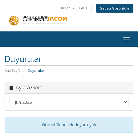
Türkçe
Giriş
Sepeti Görüntüle
Togg
navig
Duyurular
Ana Sayfa
Duyurular
Aylara Göre
Görüntülenecek duyuru yok