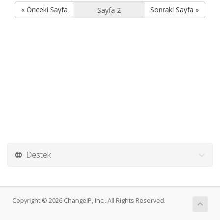
« Önceki Sayfa
Sonraki Sayfa »
Destek
Copyright © 2026 ChangeIP, Inc.. All Rights Reserved.