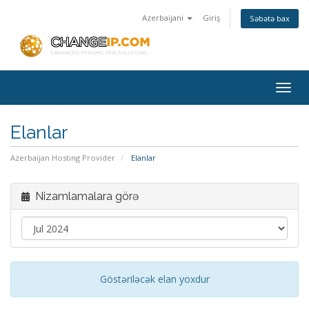
Azerbaijani
Giriş
Səbətə bax
Togg
navig
Elanlar
Azerbaijan Hosting Provider
Elanlar
Nizamlamalara görə
Göstəriləcək elan yoxdur