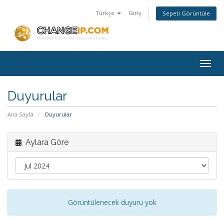
Türkçe
Giriş
Sepeti Görüntüle
Togg
navig
Duyurular
Ana Sayfa
Duyurular
Aylara Göre
Görüntülenecek duyuru yok