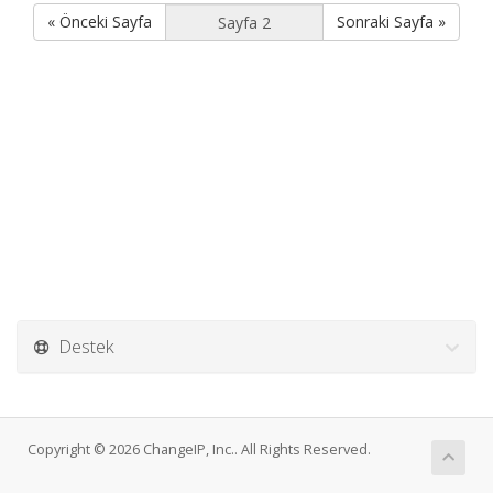
« Önceki Sayfa
Sonraki Sayfa »
Destek
Copyright © 2026 ChangeIP, Inc.. All Rights Reserved.