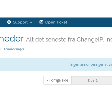
Support
Open Ticket
heder
Alt det seneste fra ChangeIP, In
Annonceringer
Ingen annonceringer at vi
« Forrige side