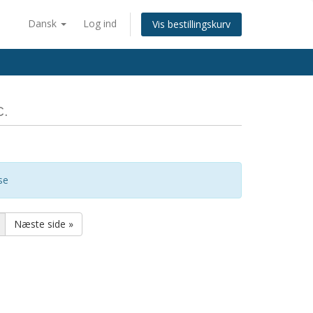
Dansk
Log ind
Vis bestillingskurv
c.
se
Næste side »