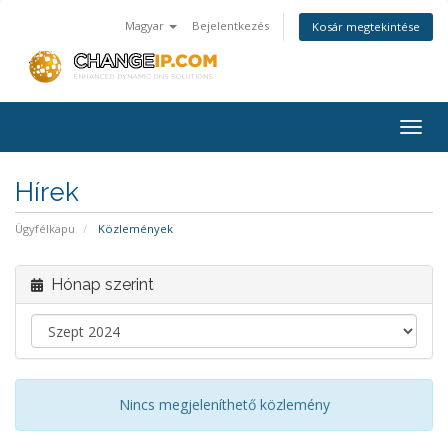
Magyar
Bejelentkezés
Kosár megtekintése
Togg
navig
Hírek
Ügyfélkapu
Közlemények
Hónap szerint
Nincs megjeleníthető közlemény