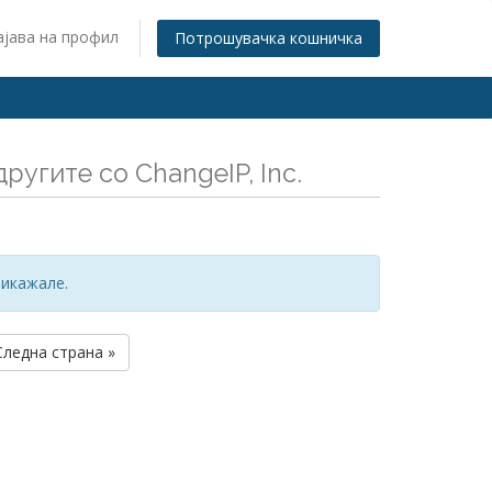
ајава на профил
Потрошувачка кошничка
ругите со ChangeIP, Inc.
рикажале.
Следна страна »