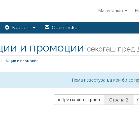
Macedonian
Н
Support
Open Ticket
ции и промоции
секогаш пред д
Акции и промоции
Нема известувања кои би се п
« Претходна страна