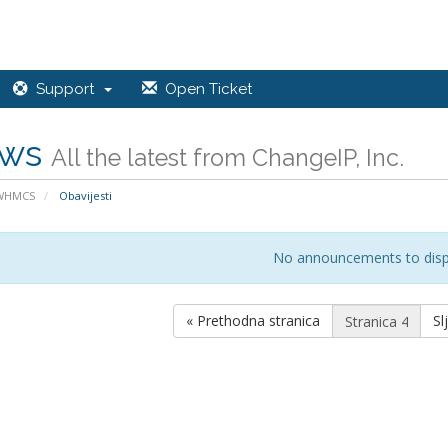
Support
Open Ticket
ws
All the latest from ChangeIP, Inc.
 WHMCS
Obavijesti
No announcements to disp
« Prethodna stranica
Sl