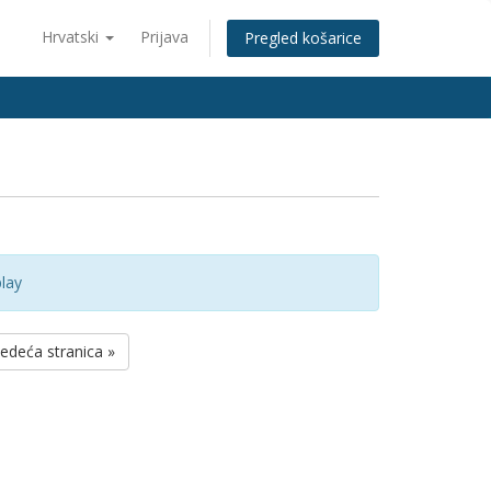
Hrvatski
Prijava
Pregled košarice
lay
jedeća stranica »