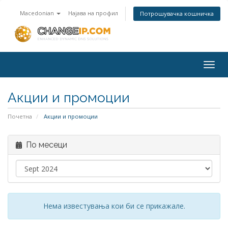
Macedonian
Најава на профил
Потрошувачка кошничка
Togg
navig
Акции и промоции
Почетна
Акции и промоции
По месеци
Нема известувања кои би се прикажале.