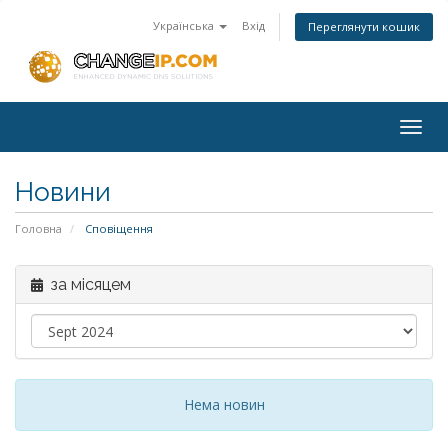
Українська
Вхід
Переглянути кошик
Togg
navig
Новини
Головна
Сповіщення
за місяцем
Нема новин