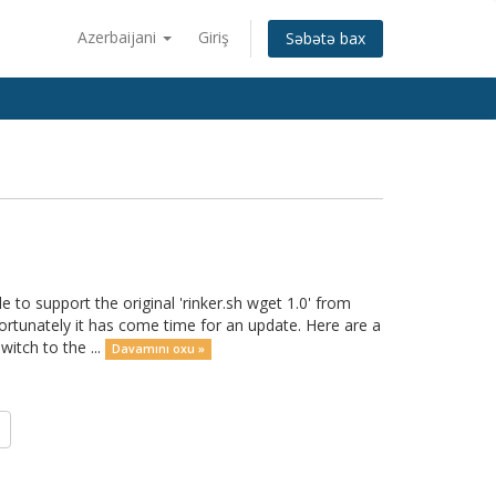
Azerbaijani
Giriş
Səbətə bax
o support the original 'rinker.sh wget 1.0' from
ortunately it has come time for an update. Here are a
itch to the ...
Davamını oxu »