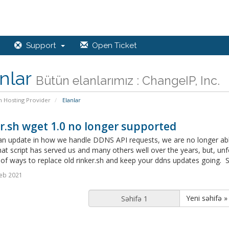
Support
Open Ticket
nlar
Bütün elanlarımız : ChangeIP, Inc.
n Hosting Provider
Elanlar
r.sh wget 1.0 no longer supported
n update in how we handle DDNS API requests, we are no longer able t
at script has served us and many others well over the years, but, unf
f ways to replace old rinker.sh and keep your ddns updates going. Sw
eb 2021
Yeni səhifə »