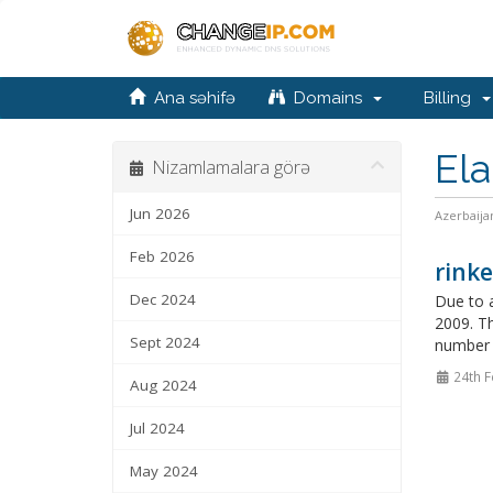
Ana səhifə
Domains
Billing
Ela
Nizamlamalara görə
Jun 2026
Azerbaija
Feb 2026
rinke
Dec 2024
Due to a
2009. Th
Sept 2024
number o
24th F
Aug 2024
Jul 2024
May 2024