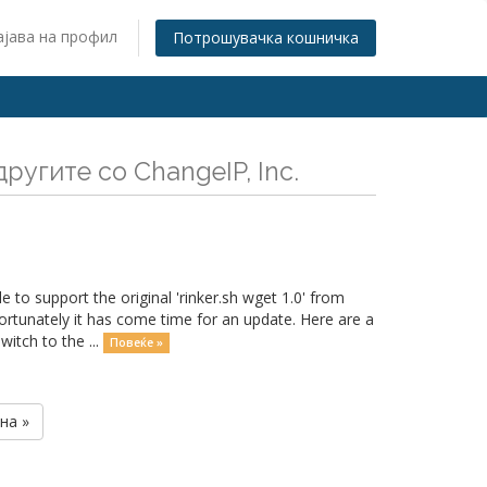
ајава на профил
Потрошувачка кошничка
ругите со ChangeIP, Inc.
o support the original 'rinker.sh wget 1.0' from
ortunately it has come time for an update. Here are a
itch to the ...
Повеќе »
на »