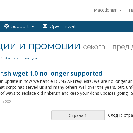
Macedonian
Н
Support
Open Ticket
ции и промоции
секогаш пред д
Акции и промоции
r.sh wget 1.0 no longer supported
n update in how we handle DDNS API requests, we are no longer able t
at script has served us and many others well over the years, but, unf
f ways to replace old rinker.sh and keep your ddns updates going. Sw
eb 2021
Следна стра