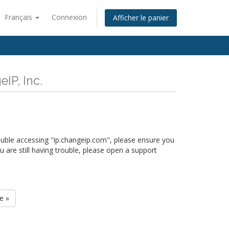
Français
Connexion
Afficher le panier
IP, Inc.
rouble accessing "ip.changeip.com", please ensure you
u are still having trouble, please open a support
e »