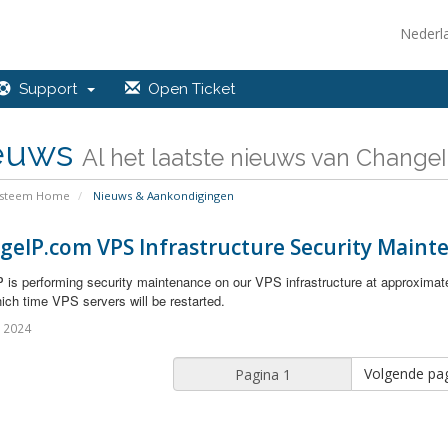
Nederl
Support
Open Ticket
euws
Al het laatste nieuws van ChangeIP
ysteem Home
Nieuws & Aankondigingen
geIP.com VPS Infrastructure Security Maint
 is performing security maintenance on our VPS infrastructure at approximat
ich time VPS servers will be restarted.
l 2024
Volgende pag