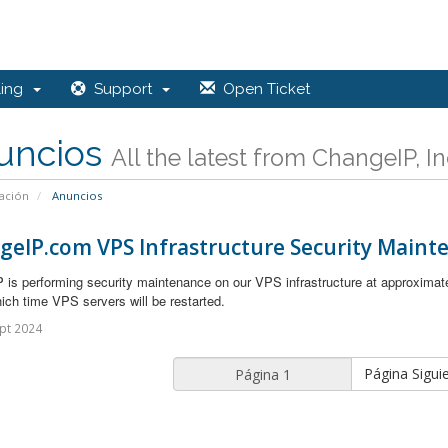
ling
Support
Open Ticket
uncios
All the latest from ChangeIP, In
ación
Anuncios
geIP.com VPS Infrastructure Security Maint
 is performing security maintenance on our VPS infrastructure at approximat
ich time VPS servers will be restarted.
pt 2024
Página Sigui