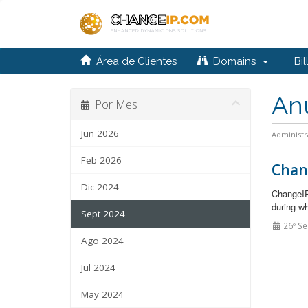
Área de Clientes
Domains
Bil
An
Por Mes
Jun 2026
Administr
Feb 2026
Chan
Dic 2024
ChangeIP
during wh
Sept 2024
26º Se
Ago 2024
Jul 2024
May 2024