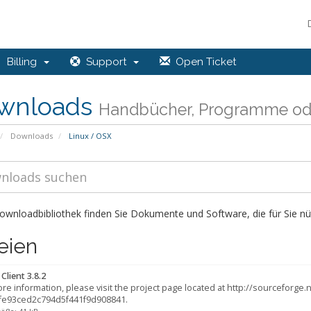
Billing
Support
Open Ticket
wnloads
Handbücher, Programme ode
Downloads
Linux / OSX
ownloadbibliothek finden Sie Dokumente und Software, die für Sie nüt
eien
lient 3.8.2
re information, please visit the project page located at http://sourceforge
fe93ced2c794d5f441f9d908841.