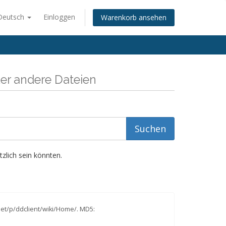
Deutsch
Einloggen
Warenkorb ansehen
r andere Dateien
zlich sein könnten.
.net/p/ddclient/wiki/Home/. MD5: