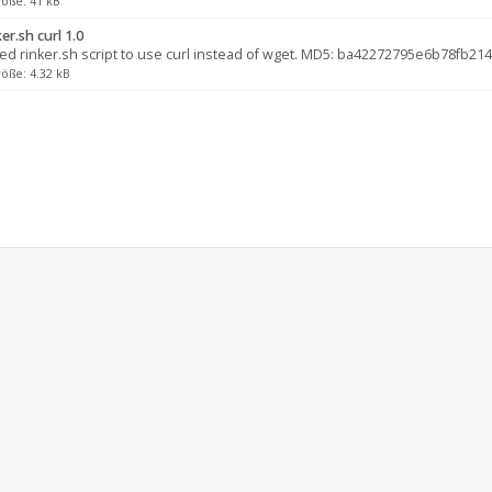
röße: 41 kB
er.sh curl 1.0
d rinker.sh script to use curl instead of wget. MD5: ba42272795e6b78fb21
öße: 4.32 kB