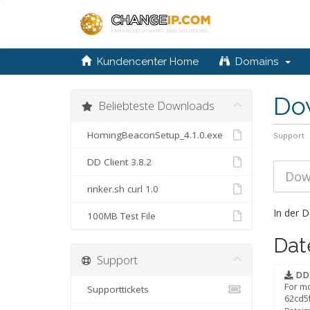
Kundencenter Home
Domains
Do
Beliebteste Downloads
HomingBeaconSetup_4.1.0.exe
Support
DD Client 3.8.2
rinker.sh curl 1.0
In der D
100MB Test File
Dat
Support
DD C
For mo
Supporttickets
62cd5