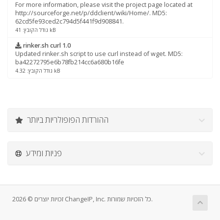
For more information, please visit the project page located at
http://sourceforge.net/p/ddclient/wiki/Home/. MD5:
62cd5fe93ced2c794d5f441f9d908841.
גודל הקובץ: 41 kB
rinker.sh curl 1.0
Updated rinker.sh script to use curl instead of wget. MD5:
ba42272795e6b78fb214cc6a680b16fe
גודל הקובץ: 4.32 kB
ההורדות הפופולריות ביותר
פניות ומידע
זכויות יוצרים © 2026 ChangeIP, Inc. כל הזכויות שמורות.