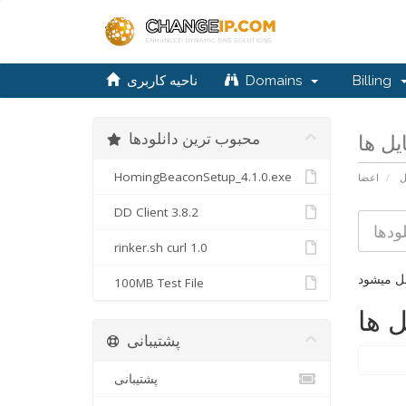
Billing
Domains
ناحیه کاربری
محبوب ترین دانلودها
ایل ها
HomingBeaconSetup_4.1.0.exe
ل
اعضا
DD Client 3.8.2
rinker.sh curl 1.0
100MB Test File
ل ها
پشتیبانی
پشتیبانی