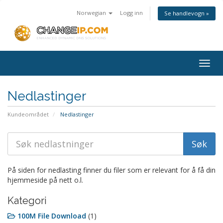
Norwegian
Logg inn
Se handlevogn »
Togg
navig
Nedlastinger
Kundeområdet
Nedlastinger
På siden for nedlasting finner du filer som er relevant for å få din
hjemmeside på nett o.l.
Kategori
100M File Download
(1)