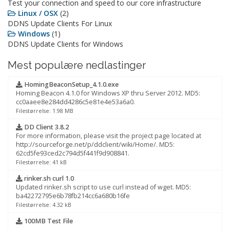
Test your connection and speed to our core infrastructure
Linux / OSX
(2)
DDNS Update Clients For Linux
Windows
(1)
DDNS Update Clients for Windows
Mest populære nedlastinger
HomingBeaconSetup_4.1.0.exe
Homing Beacon 4.1.0 for Windows XP thru Server 2012. MD5:
cc0aaee8e284dd4286c5e81e4e53a6a0.
Filestørrelse: 1.98 MB
DD Client 3.8.2
For more information, please visit the project page located at
http://sourceforge.net/p/ddclient/wiki/Home/. MD5:
62cd5fe93ced2c794d5f441f9d908841.
Filestørrelse: 41 kB
rinker.sh curl 1.0
Updated rinker.sh script to use curl instead of wget. MD5:
ba42272795e6b78fb214cc6a680b16fe
Filestørrelse: 4.32 kB
100MB Test File