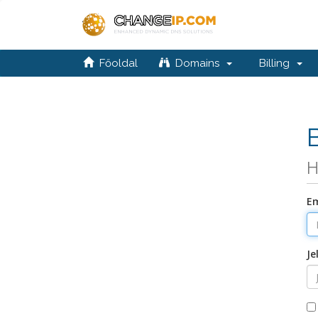
Főoldal
Domains
Billing
H
Em
Je