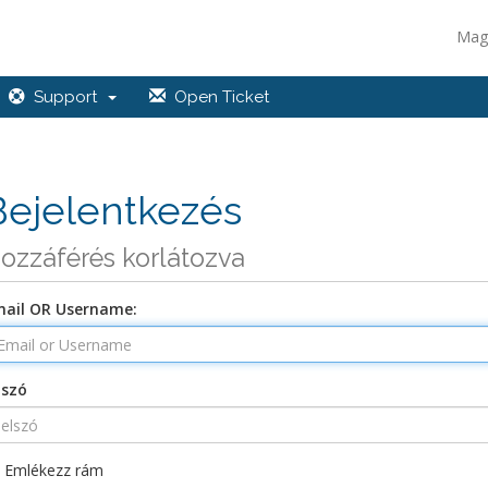
Mag
Support
Open Ticket
Bejelentkezés
ozzáférés korlátozva
ail OR Username:
lszó
Emlékezz rám