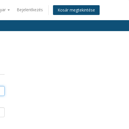
yar
Bejelentkezés
Kosár megtekintése