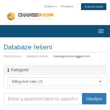
Čeština
Přihlášení
Zobrazit košík
Togg
navig
Databáze řešení
Portal Home
Databáze řešení
Viewing articles tagged Cert
Kategorie