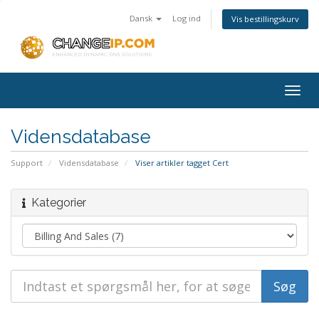
Dansk
Log ind
Vis bestillingskurv
Togg
navig
Vidensdatabase
Support
Vidensdatabase
Viser artikler tagget Cert
Kategorier