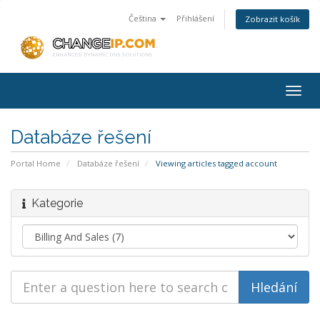
Čeština
Přihlášení
Zobrazit košík
Togg
navig
Databáze řešení
Portal Home
Databáze řešení
Viewing articles tagged account
Kategorie