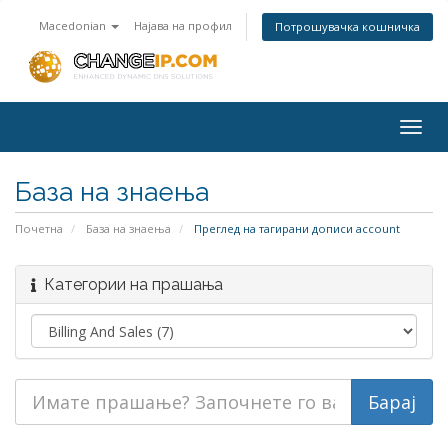
Macedonian
Најава на профил
Потрошувачка кошничка
Togg
navig
База на знаења
Почетна
База на знаења
Преглед на тагирани дописи account
Категории на прашања