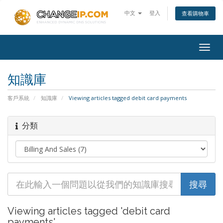
中文
登入
查看購物車
Togg
navig
知識庫
客戶系統
知識庫
Viewing articles tagged debit card payments
分類
Viewing articles tagged 'debit card
payments'