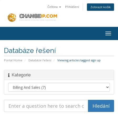
Čeština
Přihlášení
Zobrazit košík
Togg
navig
Databáze řešení
Portal Home
Databáze řešení
Viewing articles tagged sign up
Kategorie