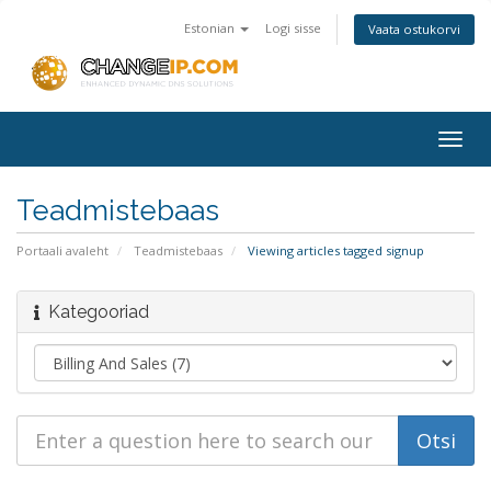
Estonian
Logi sisse
Vaata ostukorvi
Togg
navig
Teadmistebaas
Portaali avaleht
Teadmistebaas
Viewing articles tagged signup
Kategooriad