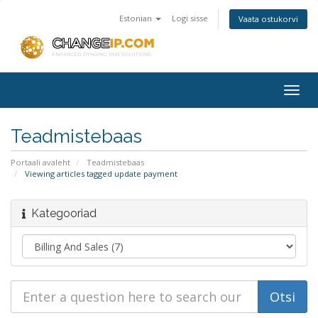
Estonian
Logi sisse
Vaata ostukorvi
Togg
navig
Teadmistebaas
Portaali avaleht
Teadmistebaas
Viewing articles tagged update payment
Kategooriad