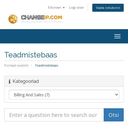
Estonian
Logi sisse
Vaata ostukorvi
Togg
navig
Teadmistebaas
Portaali avaleht
Teadmistebaas
Kategooriad