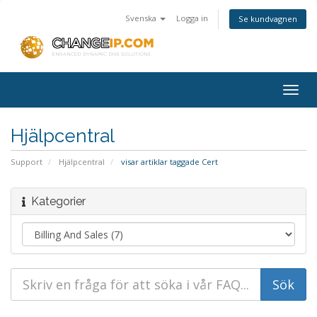
Svenska
Logga in
Se kundvagnen
Togg
navig
Hjälpcentral
Support
Hjälpcentral
visar artiklar taggade Cert
Kategorier