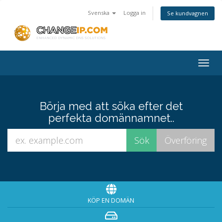
Svenska
Logga in
Se kundvagnen
Togg
navig
Börja med att söka efter det
perfekta domännamnet..
KÖP EN DOMÄN