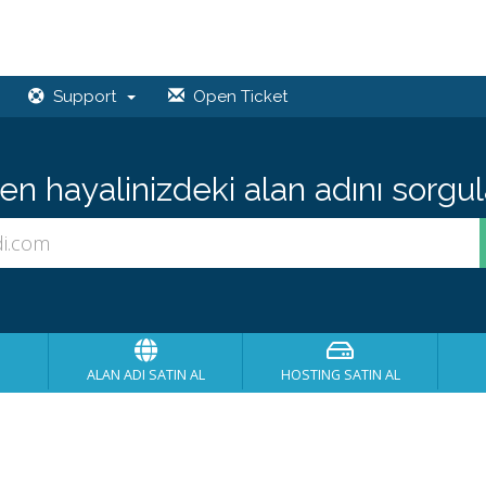
Support
Open Ticket
 hayalinizdeki alan adını sorgula
ALAN ADI SATIN AL
HOSTING SATIN AL