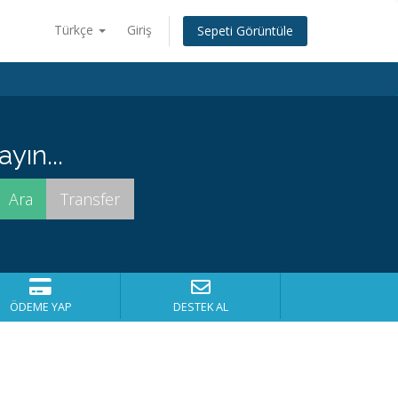
Türkçe
Giriş
Sepeti Görüntüle
yın...
ÖDEME YAP
DESTEK AL